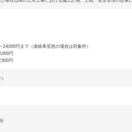
及び各自治体の土木工事における施工計画、工程、安全管理の従事
24,000円まで（連絡車至急の場合は対象外）
000円
,900円
分）
0分