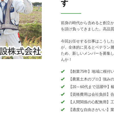
す
前身の時代から含めると創立か
を請け負ってきました。高品
今回お任せする仕事はこうした
が、全体的に見るとベテラン
ため、新しいメンバーを募集
んか！
【創業75年】地域に根付
【農業土木のプロ】強み
【20～60代まで活躍中
【資格費用は会社負担】
【人間関係の心配無用】工
【適度な自由さがいい】