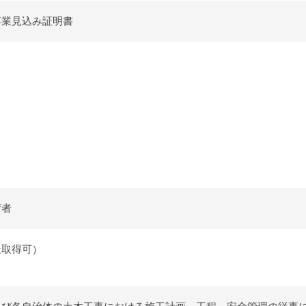
卒業見込み証明書
】
術者
後取得可）